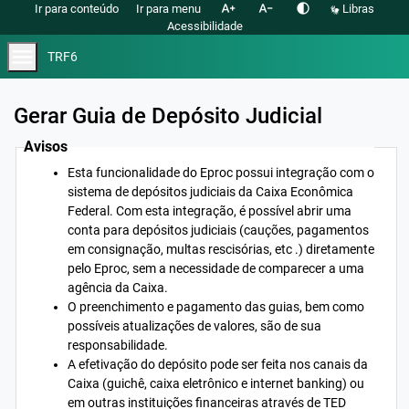
text_increase
text_decrease
contrast
Ir para conteúdo
Ir para menu
Libras
Acessibilidade
menu
TRF6
Gerar Guia de Depósito Judicial
Avisos
Esta funcionalidade do Eproc possui integração com o
sistema de depósitos judiciais da Caixa Econômica
Federal. Com esta integração, é possível abrir uma
conta para depósitos judiciais (cauções, pagamentos
em consignação, multas rescisórias, etc .) diretamente
pelo Eproc, sem a necessidade de comparecer a uma
agência da Caixa.
O preenchimento e pagamento das guias, bem como
possíveis atualizações de valores, são de sua
responsabilidade.
A efetivação do depósito pode ser feita nos canais da
Caixa (guichê, caixa eletrônico e internet banking) ou
em outras instituições financeiras através de TED